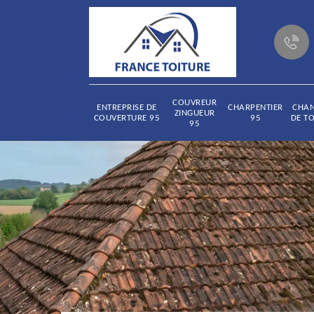
COUVREUR
ENTREPRISE DE
CHARPENTIER
CHA
ZINGUEUR
COUVERTURE 95
95
DE TO
95