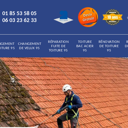
01 85 53 58 05
06 03 23 62 33
RÉPARATION
TOITURE
RÉNOVATION
NGEMENT
CHANGEMENT
FUITE DE
BAC ACIER
DE TOITURE
D
ITURE 95
DE VELUX 95
TOITURE 95
95
95