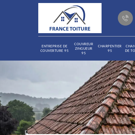
COUVREUR
ENTREPRISE DE
CHARPENTIER
CHA
ZINGUEUR
COUVERTURE 95
95
DE TO
95