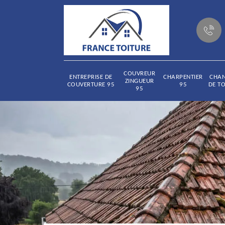
COUVREUR
ENTREPRISE DE
CHARPENTIER
CHA
ZINGUEUR
COUVERTURE 95
95
DE TO
95