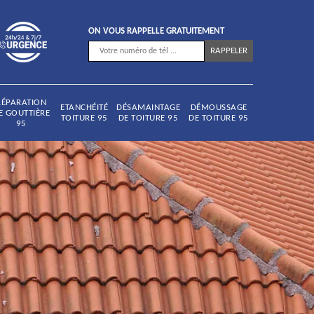
ON VOUS RAPPELLE GRATUITEMENT
RÉPARATION
ETANCHÉITÉ
DÉSAMAINTAGE
DÉMOUSSAGE
E GOUTTIÈRE
TOITURE 95
DE TOITURE 95
DE TOITURE 95
95