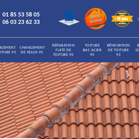
01 85 53 58 05
06 03 23 62 33
RÉPARATION
TOITURE
RÉNOVATION
NGEMENT
CHANGEMENT
FUITE DE
BAC ACIER
DE TOITURE
D
ITURE 95
DE VELUX 95
TOITURE 95
95
95