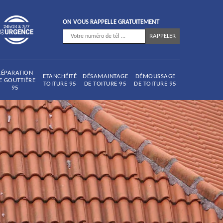
ON VOUS RAPPELLE GRATUITEMENT
RÉPARATION
ETANCHÉITÉ
DÉSAMAINTAGE
DÉMOUSSAGE
E GOUTTIÈRE
TOITURE 95
DE TOITURE 95
DE TOITURE 95
95