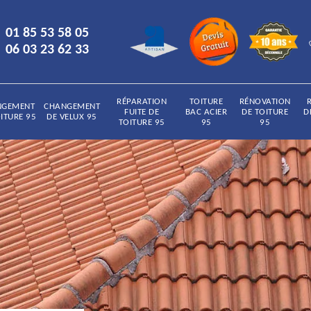
01 85 53 58 05
06 03 23 62 33
RÉPARATION
TOITURE
RÉNOVATION
NGEMENT
CHANGEMENT
FUITE DE
BAC ACIER
DE TOITURE
D
ITURE 95
DE VELUX 95
TOITURE 95
95
95